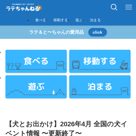
食べる
移動する
遊ぶ
泊まる
ラテ＆と〜ちゃんの愛用品
click
【犬とお出かけ】2026年4月 全国の犬イ
ベント情報 〜更新終了〜