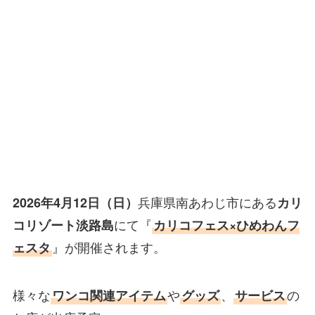
2026
4
12
年
月
日（日）
兵庫県南あわじ市にある
カリ
×
コリゾート淡路島
にて『
カリコフェス
ひめわんフ
ェスタ
』が開催されます。
様々な
ワンコ関連アイテム
や
グッズ
、
サービス
の