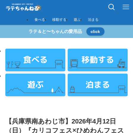
食べる
移動する
遊ぶ
泊まる
ラテ＆と〜ちゃんの愛用品
click
【兵庫県南あわじ市】2026年4月12日
（日）『カリコフェス×ひめわんフェス