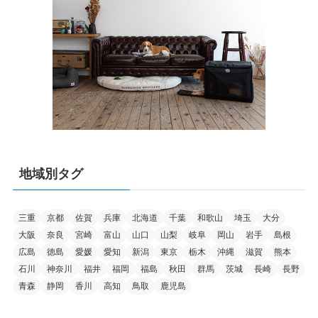
地域別タグ
三重
京都
佐賀
兵庫
北海道
千葉
和歌山
埼玉
大分
大阪
奈良
宮崎
富山
山口
山梨
岐阜
岡山
岩手
島根
広島
徳島
愛媛
愛知
新潟
東京
栃木
沖縄
滋賀
熊本
石川
神奈川
福井
福岡
福島
秋田
群馬
茨城
長崎
長野
青森
静岡
香川
高知
鳥取
鹿児島