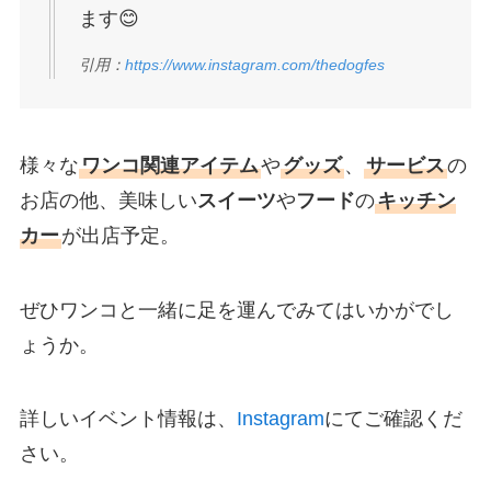
ます😊
引用：
https://www.instagram.com/thedogfes
様々な
ワンコ関連アイテム
や
グッズ
、
サービス
の
お店の他、美味しい
スイーツ
や
フード
の
キッチン
カー
が出店予定。
ぜひワンコと一緒に足を運んでみてはいかがでし
ょうか。
詳しいイベント情報は、
Instagram
にてご確認くだ
さい。