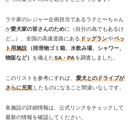
ラテ家のレジャー企画担当であるラテと〜ちゃん
が
愛犬家の皆さんのため
に（自分の為でもあるけ
ど,,,）、全国の高速道路にある
ドッグラン
や
ペッ
ト用施設
（排泄物ゴミ箱、水飲み場、シャワー、
物販など）
を備えた
SA・PA
を調査しました。
このリストを参考にすれば、
愛犬とのドライブが
さらに充実
したものになること間違いなしです。
各施設の詳細情報は、公式リンクをチェックして
最新の情報を確認してください。