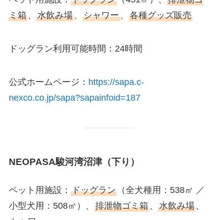
ミ箱
、
水飲み場
、
シャワー
、
各種グッズ販売
ドッグラン利用可能時間：24時間
公式ホームページ：
https://sapa.c-
nexco.co.jp/sapa?sapainfoid=187
NEOPASA駿河湾沼津（下り）
ペット用施設：
ドッグラン
（全犬種用：538㎡ ／
小型犬用：508㎡）、
排泄物ゴミ箱
、
水飲み場
、