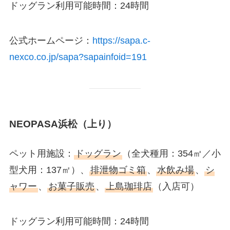
ドッグラン利用可能時間：24時間
公式ホームページ：
https://sapa.c-
nexco.co.jp/sapa?sapainfoid=191
NEOPASA浜松（上り）
ペット用施設：
ドッグラン
（全犬種用：354㎡／小
型犬用：137㎡）、
排泄物ゴミ箱
、
水飲み場
、
シ
ャワー
、
お菓子販売
、
上島珈琲店
（入店可）
ドッグラン利用可能時間：24時間