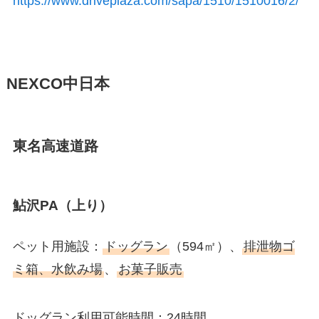
https://www.driveplaza.com/sapa/1510/1510016/2/
NEXCO中日本
東名高速道路
鮎沢PA（上り）
ペット用施設：
ドッグラン
（594㎡）、
排泄物ゴ
ミ箱、水飲み場
、
お菓子販売
ドッグラン利用可能時間：24時間