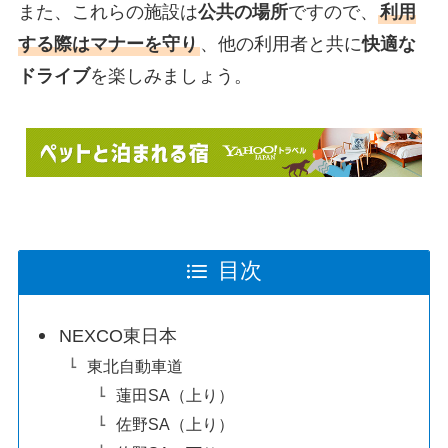
また、これらの施設は
公共の場所
ですので、
利用
する際はマナーを守り
、他の利用者と共に
快適な
ドライブ
を楽しみましょう。
目次
NEXCO東日本
東北自動車道
蓮田SA（上り）
佐野SA（上り）