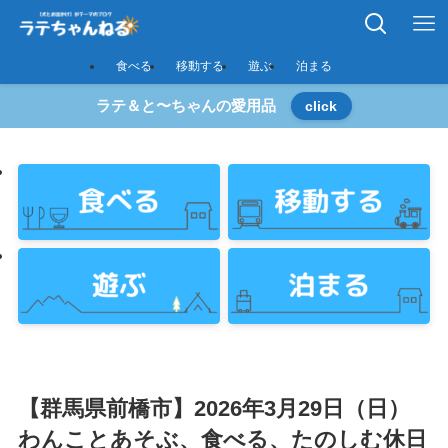
食べる
移動する
遊ぶ
泊まる
ラテ＆と〜ちゃんの愛用品
click
【群馬県前橋市】2026年3月29日（日）
わんことあそぶ、食べる、たのしむ休日