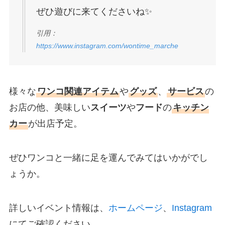
ぜひ遊びに来てくださいね✨
引用：
https://www.instagram.com/wontime_marche
様々な
ワンコ関連アイテム
や
グッズ
、
サービス
の
お店の他、美味しい
スイーツ
や
フード
の
キッチン
カー
が出店予定。
ぜひワンコと一緒に足を運んでみてはいかがでし
ょうか。
詳しいイベント情報は、
ホームページ
、
Instagram
にてご確認ください。