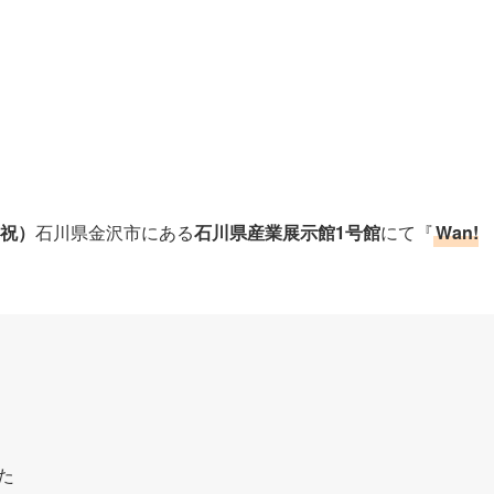
・祝）
石川県金沢市にある
石川県産業展示館1号館
にて『
Wan!
した