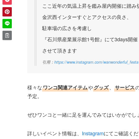
ここ近年の気温上昇を鑑み屋内開催に踏み
金沢西インターすぐとアクセスの良さ、
駐車場の広さを考慮し
『石川県産業展示館1号館』にて3days開催
させて頂きます
引用：
https://www.instagram.com/wanwonderful_festa
様々な
ワンコ関連アイテム
や
グッズ
、
サービス
予定。
ぜひワンコと一緒に足を運んでみてはいかがでし
詳しいイベント情報は、
Instagram
にてご確認くだ