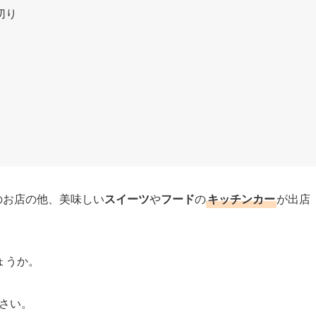
切り
のお店の他、美味しい
スイーツ
や
フード
の
キッチンカー
が出店
ょうか。
さい。