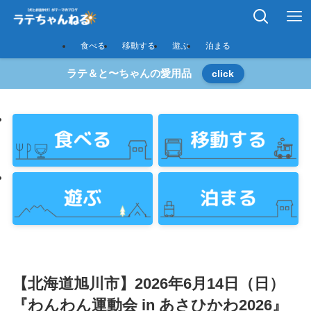
食べる
移動する
遊ぶ
泊まる
ラテ＆と〜ちゃんの愛用品
click
【北海道旭川市】2026年6月14日（日）
『わんわん運動会 in あさひかわ2026』