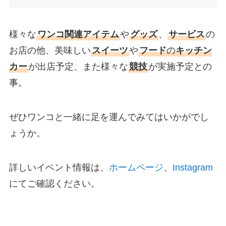
様々な
ワンコ関連アイテム
や
グッズ
、
サービス
の
お店の他、美味しい
スイーツ
や
フード
の
キッチン
カー
が出店予定、また様々な
競技
が実施予定との
事。
ぜひワンコと一緒に足を運んでみてはいかがでし
ょうか。
詳しいイベント情報は、
ホームページ
、
Instagram
にてご確認ください。