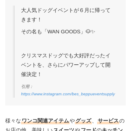
大人気ドッグイベントが６月に帰って
きます！
その名も「WAN GOODS」🐶✨
クリスマスドッグでも大好評だったイ
ベントを、さらにパワーアップして開
催決定！
引用：
https://www.instagram.com/bes_beppueventsupply
様々な
ワンコ関連アイテム
や
グッズ
、
サービス
の
お店の他、美味しい
スイーツ
や
フード
の
キッチン