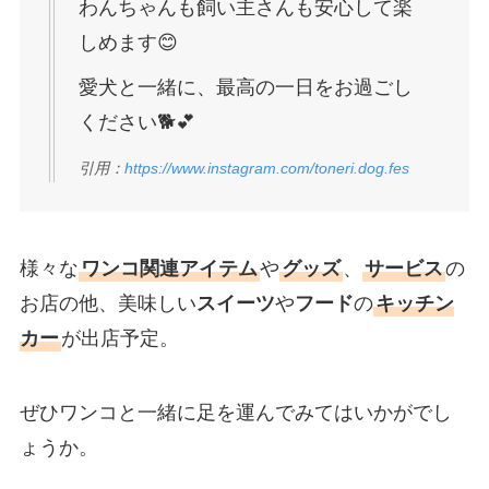
わんちゃんも飼い主さんも安心して楽
しめます😊
愛犬と一緒に、最高の一日をお過ごし
ください🐕💕
引用：
https://www.instagram.com/toneri.dog.fes
様々な
ワンコ関連アイテム
や
グッズ
、
サービス
の
お店の他、美味しい
スイーツ
や
フード
の
キッチン
カー
が出店予定。
ぜひワンコと一緒に足を運んでみてはいかがでし
ょうか。