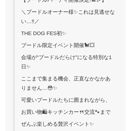
【プードルパーティ開催決定❕🐩🎉】
＼プードルオーナー様✨これは見逃せな
い…‼️／
THE DOG FES初✨
プードル限定イベント開催🐩💥
会場が“プードルだらけ”になる特別な1
日✨
ここまで集まる機会、正直なかなかあ
りません…😳✨
可愛いプードルたちに囲まれながら、
お買い物🛍キッチンカー🍴交流🐾まで
ぜんぶ楽しめる贅沢イベント✨