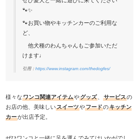
ぜひ愛犬と一緒に遊びに来てください
🐾✨
🐾お買い物やキッチンカーのご利用な
ど、
他犬種のわんちゃんもご参加いただ
けます♩
引用：
https://www.instagram.com/thedogfes/
様々な
ワンコ関連アイテム
や
グッズ
、
サービス
の
お店の他、美味しい
スイーツ
や
フード
の
キッチン
カー
が出店予定。
ぜひワンコと一緒に足を運んでみてはいかがでし