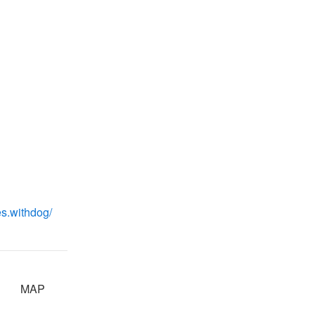
es.withdog/
MAP