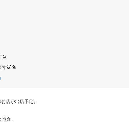
💫
🤭🥯
g
のお店が出店予定。
ょうか。