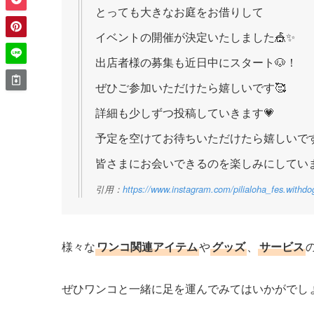
とっても大きなお庭をお借りして
イベントの開催が決定いたしました🎪✨
出店者様の募集も近日中にスタート🐶！
ぜひご参加いただけたら嬉しいです🥰
詳細も少しずつ投稿していきます💗
予定を空けてお待ちいただけたら嬉しいです
皆さまにお会いできるのを楽しみにしています
引用：
https://www.instagram.com/pilialoha_fes.withdo
様々な
ワンコ関連アイテム
や
グッズ
、
サービス
ぜひワンコと一緒に足を運んでみてはいかがでし