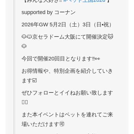
【みんな大好き‼︎
#ペット王国2026
】
supported by コーナン
2026年GW 5月2日（土）3日（日•祝）
🐶🐱京セラドーム大阪にて開催決定🐱
🐶
今回で開催20回目となります‼️👀
お得情報や、特別企画を紹介していき
ます☑️
ぜひフォローとイイねお願い致します
🙇‍♀️
また本イベントはペットを連れてご来
場いただけます🉑