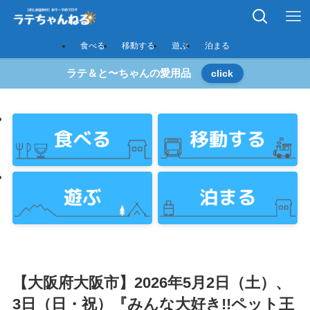
食べる
移動する
遊ぶ
泊まる
ラテ＆と〜ちゃんの愛用品
click
【大阪府大阪市】2026年5月2日（土）、
3日（日・祝）『みんな大好き!!ペット王