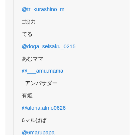
@tr_kurashino_m
□協力
てる
@doga_seisaku_0215
あむママ
@___amu.mama
□アンバサダー
有姫
@aloha.almo0626
6マルぱぱ
@6marupapa