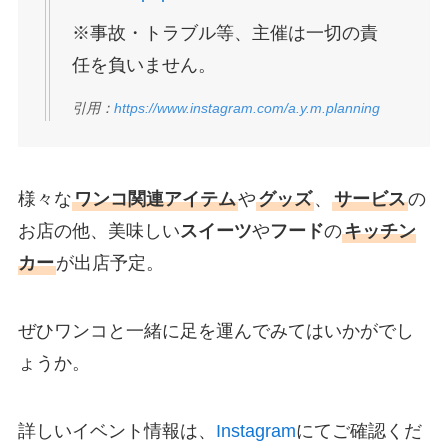
※事故・トラブル等、主催は一切の責
任を負いません。
引用：
https://www.instagram.com/a.y.m.planning
様々な
ワンコ関連アイテム
や
グッズ
、
サービス
の
お店の他、美味しい
スイーツ
や
フード
の
キッチン
カー
が出店予定。
ぜひワンコと一緒に足を運んでみてはいかがでし
ょうか。
詳しいイベント情報は、
Instagram
にてご確認くだ