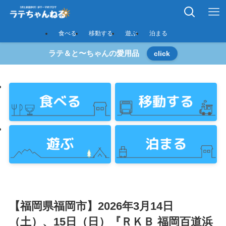
食べる
移動する
遊ぶ
泊まる
ラテ＆と〜ちゃんの愛用品
click
【福岡県福岡市】2026年3月14日
（土）、15日（日）『ＲＫＢ 福岡百道浜