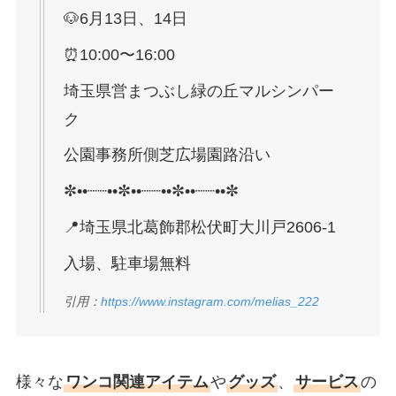
🐶6月13日、14日
⏰10:00〜16:00
埼玉県営まつぶし緑の丘マルシンパー
ク
公園事務所側芝広場園路沿い
✼••┈┈••✼••┈┈••✼••┈┈••✼
📍埼玉県北葛飾郡松伏町大川戸2606-1
入場、駐車場無料
引用：
https://www.instagram.com/melias_222
様々な
ワンコ関連アイテム
や
グッズ
、
サービス
の