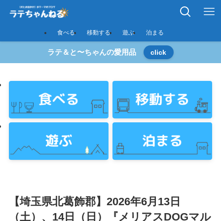
食べる
移動する
遊ぶ
泊まる
ラテ＆と〜ちゃんの愛用品
click
【埼玉県北葛飾郡】2026年6月13日
（土）、14日（日）『メリアスDOGマル