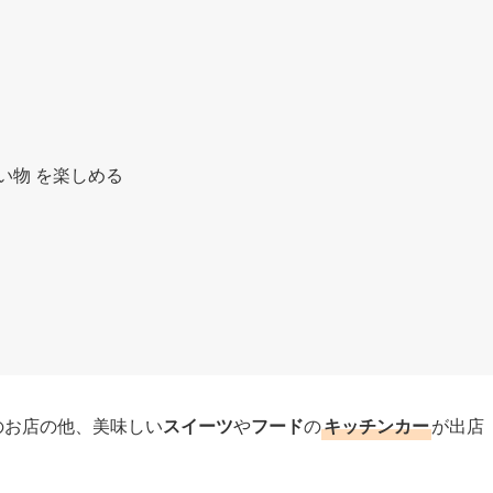
い物 を楽しめる
のお店の他、美味しい
スイーツ
や
フード
の
キッチンカー
が出店