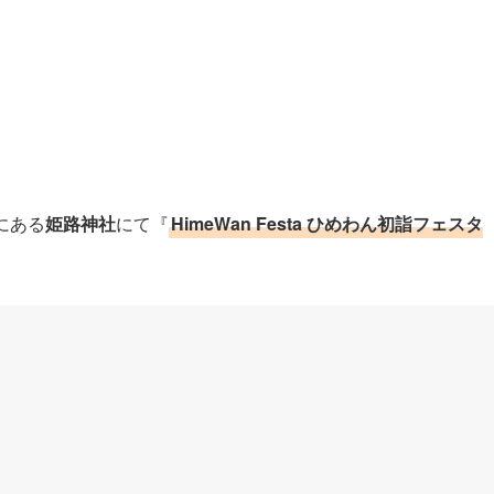
にある
姫路神社
にて『
HimeWan Festa ひめわん初詣フェスタ