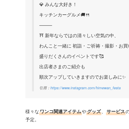
💎 みんな大好き！
キッチンカーグルメ🚚🍴
⸻
⛩ 新年ならではの清々しい空気の中、
わんこと一緒に 初詣・ご祈祷・撮影・お買
盛りだくさんのイベントです🥰
出店者さまのご紹介も
順次アップしていきますのでお楽しみに✨
引用：
https://www.instagram.com/himewan_festa
様々な
ワンコ関連アイテム
や
グッズ
、
サービス
予定。