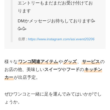
エントリーもまだまだお受け付けてお
ります
DMかメッセージお待ちしております🥳
🥳🥳
引用：
https://www.instagram.com/asi.event20206
様々な
ワンコ関連アイテム
や
グッズ
、
サービス
の
お店の他、美味しい
スイーツ
や
フード
の
キッチン
カー
が出店予定。
ぜひワンコと一緒に足を運んでみてはいかがでし
ょうか。