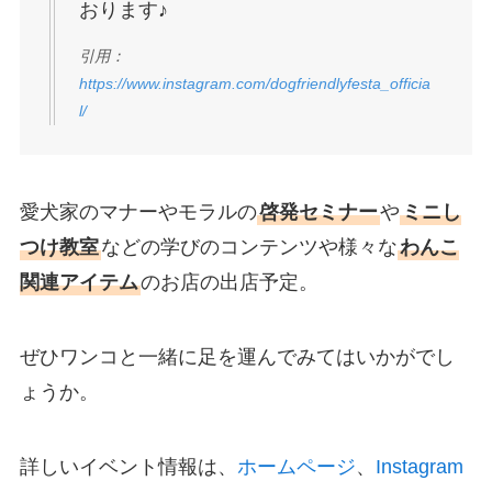
おります♪
引用：
https://www.instagram.com/dogfriendlyfesta_officia
l/
愛犬家のマナーやモラルの
啓発セミナー
や
ミニし
つけ教室
などの学びのコンテンツや様々な
わんこ
関連アイテム
のお店の出店予定。
ぜひワンコと一緒に足を運んでみてはいかがでし
ょうか。
詳しいイベント情報は、
ホームページ
、
Instagram