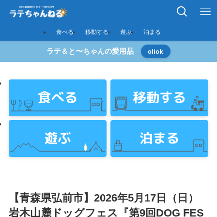
食べる
移動する
遊ぶ
泊まる
ラテ＆と〜ちゃんの愛用品
click
【青森県弘前市】2026年5月17日（日）
岩木山麓ドッグフェス『第9回DOG FES