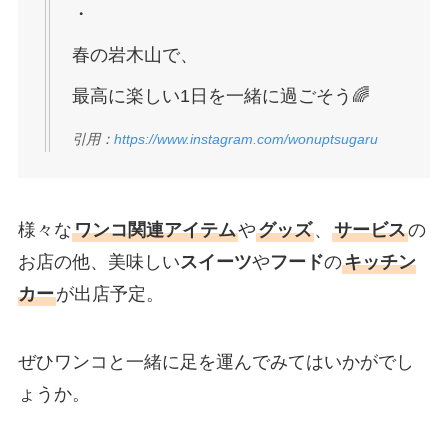
・
春の岩木山で、
最高に楽しい1日を一緒に過ごそう🌈
引用：
https://www.instagram.com/wonuptsugaru
様々な
ワンコ関連アイテム
や
グッズ
、
サービス
の
お店の他、美味しい
スイーツ
や
フード
の
キッチン
カー
が出店予定。
ぜひワンコと一緒に足を運んでみてはいかがでし
ょうか。