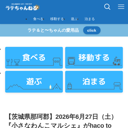
食べる
移動する
遊ぶ
泊まる
ラテ＆と〜ちゃんの愛用品
click
【茨城県那珂郡】2026年6月27日（土）
『小さなわんこマルシェ』がhaco to