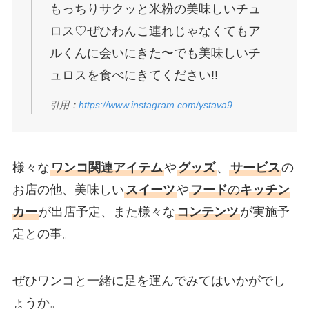
もっちりサクッと米粉の美味しいチュ
ロス♡ぜひわんこ連れじゃなくてもア
ルくんに会いにきた〜でも美味しいチ
ュロスを食べにきてください!!
引用：
https://www.instagram.com/ystava9
様々な
ワンコ関連アイテム
や
グッズ
、
サービス
の
お店の他、美味しい
スイーツ
や
フード
の
キッチン
カー
が出店予定、また様々な
コンテンツ
が実施予
定との事。
ぜひワンコと一緒に足を運んでみてはいかがでし
ょうか。