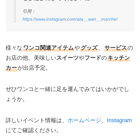
引用：
https://www.instagram.com/ata__wan__marche/
様々な
ワンコ関連アイテム
や
グッズ
、
サービス
の
お店の他、美味しい
スイーツ
や
フード
の
キッチン
カー
が出店予定。
ぜひワンコと一緒に足を運んでみてはいかがでし
ょうか。
詳しいイベント情報は、
ホームページ
、
Instagram
にてご確認ください。