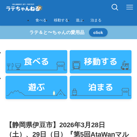
食べる
移動する
遊ぶ
泊まる
ラテ＆と〜ちゃんの愛用品
click
【静岡県伊豆市】2026年3月28日
（土）、29日（日）『第5回AtaWanマル