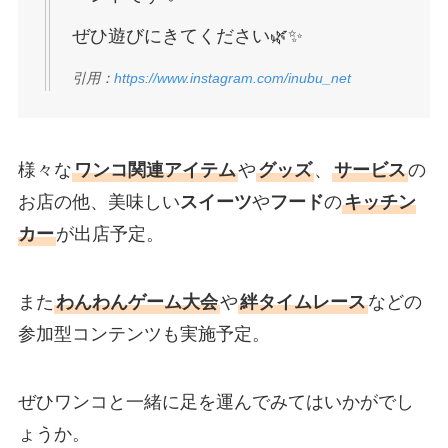
ぜひ遊びにきてください🌿✨
引用：
https://www.instagram.com/inubu_net
様々な
ワンコ関連アイテム
や
グッズ
、
サービス
の
お店の他、美味しい
スイーツ
や
フード
の
キッチン
カー
が出店予定。
また
わんわんゲーム大会
や
絆タイムレース
などの
参加型コンテンツも実施予定。
ぜひワンコと一緒に足を運んでみてはいかがでし
ょうか。