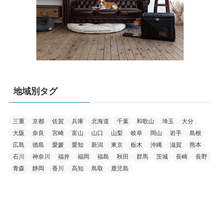
地域別タグ
三重
京都
佐賀
兵庫
北海道
千葉
和歌山
埼玉
大分
大阪
奈良
宮崎
富山
山口
山梨
岐阜
岡山
岩手
島根
広島
徳島
愛媛
愛知
新潟
東京
栃木
沖縄
滋賀
熊本
石川
神奈川
福井
福岡
福島
秋田
群馬
茨城
長崎
長野
青森
静岡
香川
高知
鳥取
鹿児島