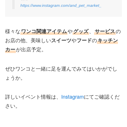
https://www.instagram.com/and_pet_market_
様々な
ワンコ関連アイテム
や
グッズ
、
サービス
の
お店の他、美味しい
スイーツ
や
フード
の
キッチン
カー
が出店予定。
ぜひワンコと一緒に足を運んでみてはいかがでし
ょうか。
Instagram
詳しいイベント情報は、
にてご確認くだ
さい。