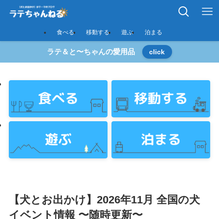
食べる
移動する
遊ぶ
泊まる
ラテ＆と〜ちゃんの愛用品
click
【犬とお出かけ】2026年11月 全国の犬
イベント情報 〜随時更新〜