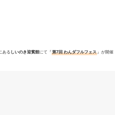
にある
しいのき迎賓館
にて『
第7回 わんダフルフェス
』が開催