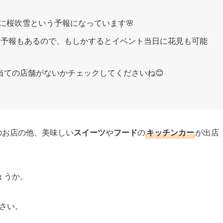
1に桜吹雪という予報になっています🌸
る予報もあるので、もしかするとイベント当日に花見も可能
当ての店舗がないかチェックしてくださいね😊
のお店の他、美味しい
スイーツ
や
フード
の
キッチンカー
が出店
ょうか。
さい。