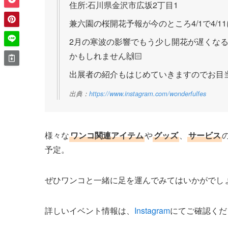
住所:石川県金沢市広坂2丁目1
兼六園の桜開花予報が今のところ4/1で4/1
2月の寒波の影響でもう少し開花が遅くな
かもしれません🙌🏻
出展者の紹介もはじめていきますのでお目
出典：
https://www.instagram.com/wonderfulfes
様々な
ワンコ関連アイテム
や
グッズ
、
サービス
予定。
ぜひワンコと一緒に足を運んでみてはいかがでし
詳しいイベント情報は、
Instagram
にてご確認くだ