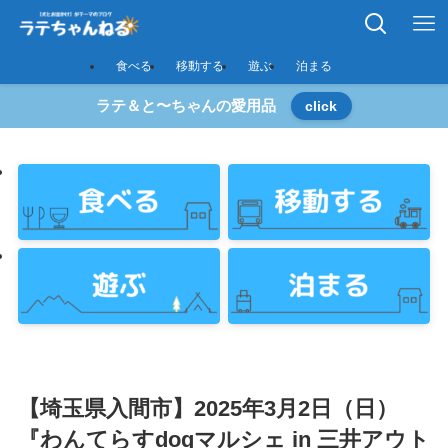
食べる
移動する
遊ぶ
泊まる
ラテ＆と〜ちゃんの愛用品
click
【埼玉県入間市】2025年3月2日（日）
『わんてらすdogマルシェ in 三井アウト