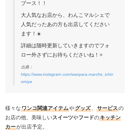
ブース！！
大人気なお店から、わんこマルシェで
人気だったあの方も出店してください
ます！☀️
詳細は随時更新していきますのでフォ
ロー外さずにお待ちくださいね！⭐️
出典：
https://www.instagram.com/wanpara.marche_ichin
omiya
様々な
ワンコ関連アイテム
や
グッズ
、
サービス
の
お店の他、美味しい
スイーツ
や
フード
の
キッチン
カー
が出店予定。