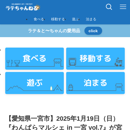
食べる
移動する
遊ぶ
泊まる
ラテ＆と〜ちゃんの愛用品
click
【愛知県一宮市】2025年1月19日（日）
『わんぱらマルシェ in 一宮 vol.7』が宮