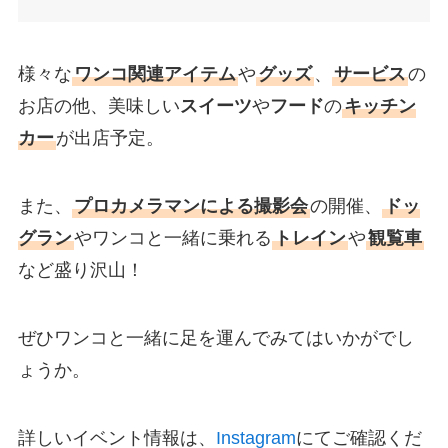
様々な
ワンコ関連アイテム
や
グッズ
、
サービス
の
お店の他、美味しい
スイーツ
や
フード
の
キッチン
カー
が出店予定。
また、
プロカメラマンによる撮影会
の開催、
ドッ
グラン
やワンコと一緒に乗れる
トレイン
や
観覧車
など盛り沢山！
ぜひワンコと一緒に足を運んでみてはいかがでし
ょうか。
詳しいイベント情報は、
Instagram
にてご確認くだ