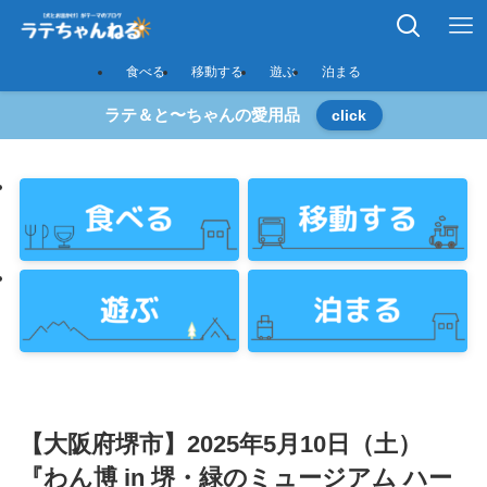
食べる
移動する
遊ぶ
泊まる
ラテ＆と〜ちゃんの愛用品
click
【大阪府堺市】2025年5月10日（土）
『わん博 in 堺・緑のミュージアム ハー