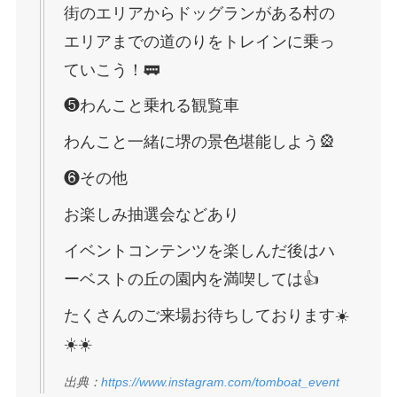
街のエリアからドッグランがある村の
エリアまでの道のりをトレインに乗っ
ていこう！🚃
❺わんこと乗れる観覧車
わんこと一緒に堺の景色堪能しよう🎡
❻その他
お楽しみ抽選会などあり
イベントコンテンツを楽しんだ後はハ
ーベストの丘の園内を満喫しては👍
たくさんのご来場お待ちしております☀️
☀️☀️
出典：
https://www.instagram.com/tomboat_event