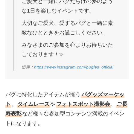
ご愛犬と一緒にパグだらけの夢のよう
な1日を楽しむイベントです。
大切なご愛犬、愛するパグと一緒に素
敵なひとときをお過ごしください。
みなさまのご参加を心よりお待ちいた
しております！✨
出典：
https://www.instagram.com/pugfes_official
パグに特化したアイテムが揃う
パグッズマーケッ
ト
、
タイムレース
や
フォトスポット撮影会
、
ご長
寿表彰
など様々な参加型コンテンツ満載のイベン
トになります。