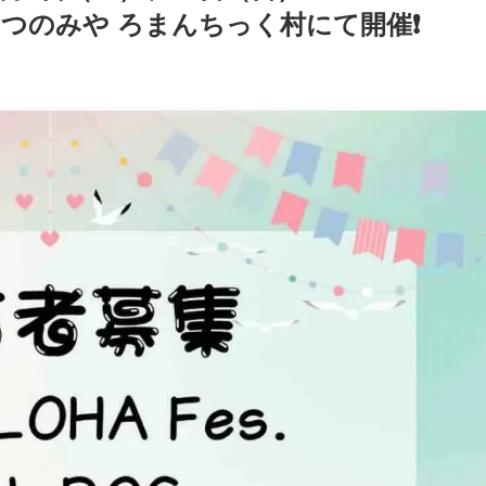
の駅うつのみや ろまんちっく村にて開催❗️