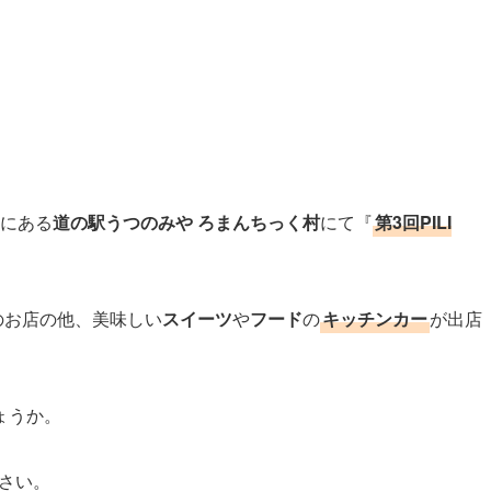
にある
道の駅うつのみや ろまんちっく村
にて『
第3回PILI
のお店の他、美味しい
スイーツ
や
フード
の
キッチンカー
が出店
ょうか。
さい。