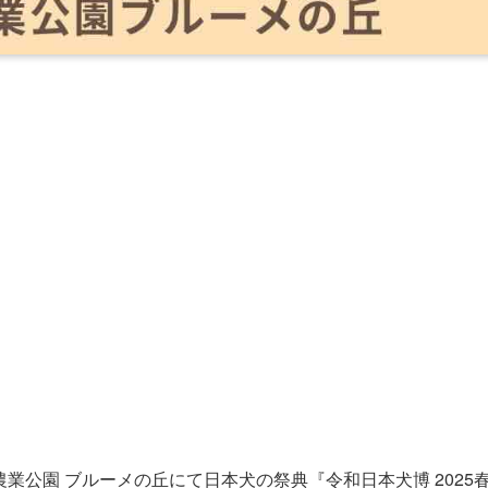
農業公園 ブルーメの丘にて日本犬の祭典『令和日本犬博 2025