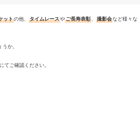
ケット
の他、
タイムレース
や
ご長寿表彰
、
撮影会
など様々な
ょうか。
にてご確認ください。