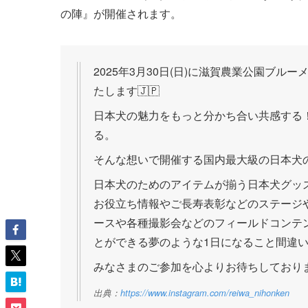
の陣』が開催されます。
2025年3月30日(日)に滋賀農業公園ブルー
たします🇯🇵
日本犬の魅力をもっと分かち合い共感する
る。
そんな想いで開催する国内最大級の日本犬の祭
日本犬のためのアイテムが揃う日本犬グッ
お役立ち情報やご長寿表彰などのステージ
ースや各種撮影会などのフィールドコンテ
とができる夢のような1日になること間違い
みなさまのご参加を心よりお待ちしており
出典：
https://www.instagram.com/reiwa_nihonken