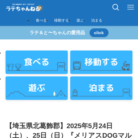
食べる
移動する
遊ぶ
泊まる
ラテ＆と〜ちゃんの愛用品
click
【埼玉県北葛飾郡】2025年5月24日
（土）、25日（日）『メリアスDOGマル