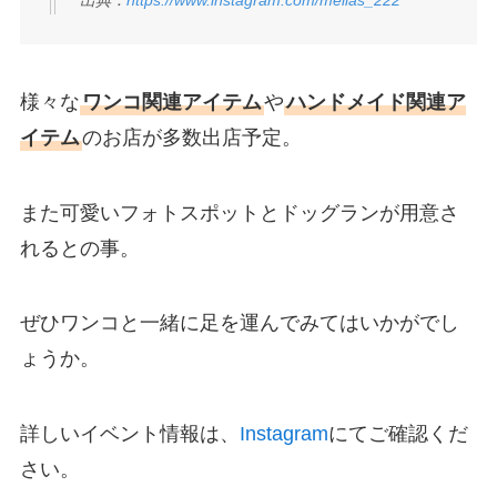
出典：
https://www.instagram.com/melias_222
様々な
ワンコ関連アイテム
や
ハンドメイド関連ア
イテム
のお店が多数出店予定。
また可愛いフォトスポットとドッグランが用意さ
れるとの事。
ぜひワンコと一緒に足を運んでみてはいかがでし
ょうか。
詳しいイベント情報は、
Instagram
にてご確認くだ
さい。