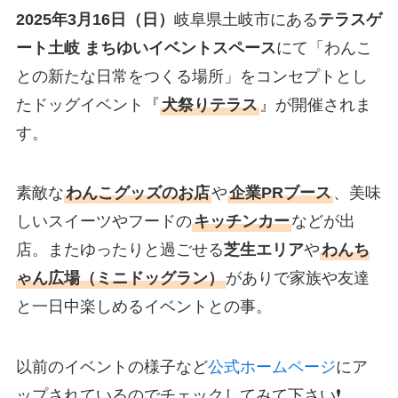
2025年3月16日（日）
岐阜県土岐市にある
テラスゲ
ート土岐 まちゆいイベントスペース
にて「わんこ
との新たな日常をつくる場所」をコンセプトとし
たドッグイベント『
犬祭りテラス
』が開催されま
す。
素敵な
わんこグッズのお店
や
企業PRブース
、美味
しいスイーツやフードの
キッチンカー
などが出
店。またゆったりと過ごせる
芝生エリア
や
わんち
ゃん広場（ミニドッグラン）
がありで家族や友達
と一日中楽しめるイベントとの事。
以前のイベントの様子など
公式ホームページ
にア
ップされているのでチェックしてみて下さい❗️