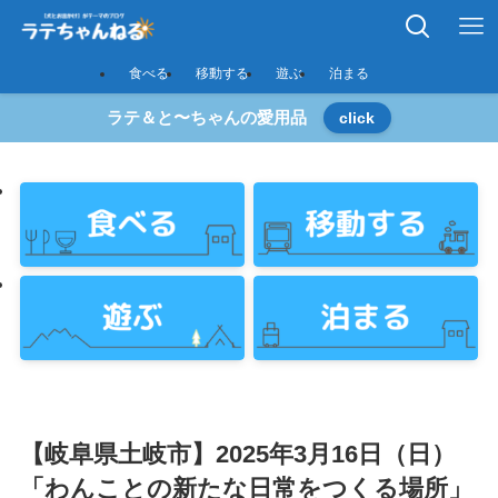
食べる
移動する
遊ぶ
泊まる
ラテ＆と〜ちゃんの愛用品
click
【岐阜県土岐市】2025年3月16日（日）
「わんことの新たな日常をつくる場所」