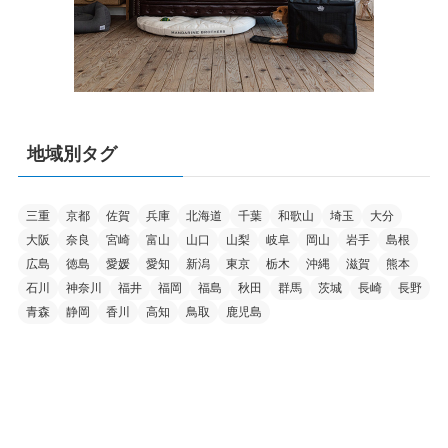
地域別タグ
三重
京都
佐賀
兵庫
北海道
千葉
和歌山
埼玉
大分
大阪
奈良
宮崎
富山
山口
山梨
岐阜
岡山
岩手
島根
広島
徳島
愛媛
愛知
新潟
東京
栃木
沖縄
滋賀
熊本
石川
神奈川
福井
福岡
福島
秋田
群馬
茨城
長崎
長野
青森
静岡
香川
高知
鳥取
鹿児島