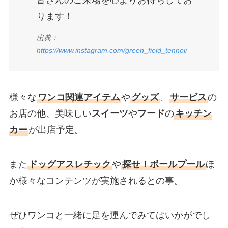
ります！
出典：
https://www.instagram.com/green_field_tennoji
様々な
ワンコ関連アイテム
や
グッズ
、
サービス
の
お店の他、美味しい
スイーツ
や
フード
の
キッチン
カー
が出店予定。
また
ドッグアスレチック
や
探せ！ボールプール
ほ
か様々なコンテンツが実施されるとの事。
ぜひワンコと一緒に足を運んでみてはいかがでし