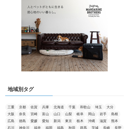
地域別タグ
三重
京都
佐賀
兵庫
北海道
千葉
和歌山
埼玉
大分
大阪
奈良
宮崎
富山
山口
山梨
岐阜
岡山
岩手
島根
広島
徳島
愛媛
愛知
新潟
東京
栃木
沖縄
滋賀
熊本
石川
神奈川
福井
福岡
福島
秋田
群馬
茨城
長崎
長野