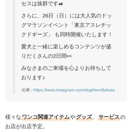
セスは抜群です🚙
さらに、26日（日）には大人気のドッ
グマラソンイベント「東京アスレチッ
クドギーズ」 も同時開催いたします！
愛犬と一緒に楽しめるコンテンツが盛
りだくさんの2日間👀
みなさまのご来場を心よりお待ちして
おります♪
出典：
https://www.instagram.com/dogfriendlyfesta
様々な
ワンコ関連アイテム
や
グッズ
、
サービス
の
お店が出店予定。