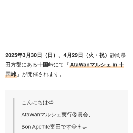
2025
3
30
4
29
年
月
日（日）、
月
日（火・祝）
静岡県
AtaWan
in
田方郡にある
十国峠
にて『
マルシェ
十
国峠
』が開催されます。
こんにちは⛅️
AtaWanマルシェ実行委員会、
Bon ApeTite富田です🐶👩‍🍳