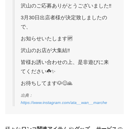
沢山のご応募ありがとうございました‼️
3月30日出店者様が決定致しましたの
で、
お知らせいたします🆙
沢山のお店が大集結‼️
皆様お誘い合わせの上、是非遊びに来
てください☘️✨
お待ちしてます🐶😊🙏
出典：
https://www.instagram.com/ata__wan__marche
様々な
ワンコ関連アイテム
や
グッズ
、
サービス
の