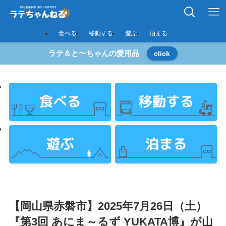
食べる
移動する
遊ぶ
泊まる
ラテ＆と〜ちゃんの愛用品
click
【岡山県赤磐市】2025年7月26日（土）
『第3回 あにま～るず YUKATA博』が山