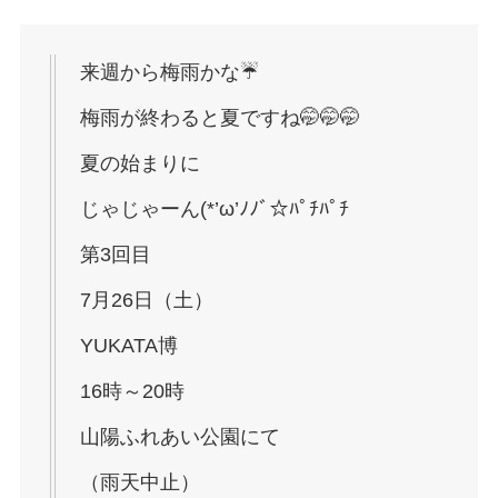
来週から梅雨かな☔️
梅雨が終わると夏ですね🤭🤭🤭
夏の始まりに
じゃじゃーん(*’ω’ﾉﾉﾞ☆ﾊﾟﾁﾊﾟﾁ
第3回目
7月26日（土）
YUKATA博
16時～20時
山陽ふれあい公園にて
（雨天中止）