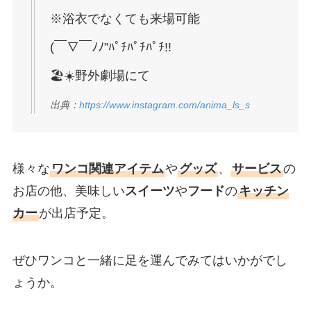
※浴衣でなくても来場可能
(￣∇￣ﾉﾉ”ﾊﾟﾁﾊﾟﾁﾊﾟﾁ!!
🏖☀️野外劇場にて
出典：
https://www.instagram.com/anima_ls_s
様々な
ワンコ関連アイテム
や
グッズ
、
サービス
の
お店の他、美味しい
スイーツ
や
フード
の
キッチン
カー
が出店予定。
ぜひワンコと一緒に足を運んでみてはいかがでし
ょうか。